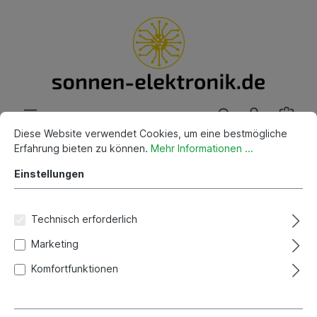
Diese Website verwendet Cookies, um eine bestmögliche
Erfahrung bieten zu können.
Mehr Informationen ...
PV-Module
Einstellungen
Trina Vertex-S+ 450
NEG9R.28 Glas Glas 450W
Technisch erforderlich
Marketing
Komfortfunktionen